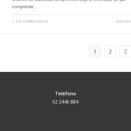
comprende…
SIN COMENTARIOS
2024-09-
1
2
Teléfono
02 2446 884