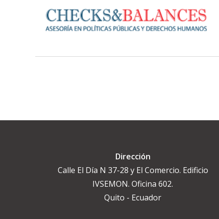
Dirección
Calle El Día N 37-28 y El Comercio. Edificio
IVSEMON. Oficina 602.
Quito - Ecuador