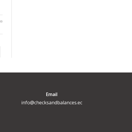
09
Email
info@checksandbalances.ec